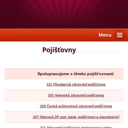
Menu
Pojišťovny
Spolupracujeme s těmito pojišťovnami:
111 Všeobecná zdravotní pojišťovna
201 Vojenská zdravotní pojišťovna
205 Česká průmyslová zdravotní pojišťovna
207 Oborová ZP zam. bank, pojišťoven a stavebnictví