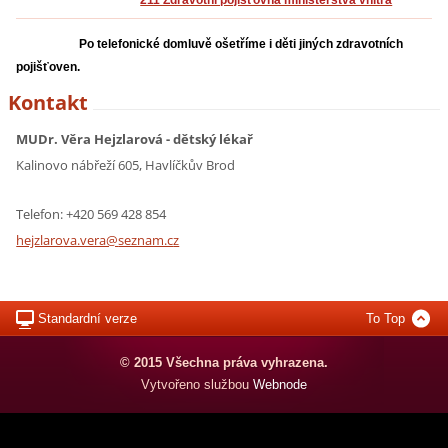
211 Zdravotní pojišťovna ministerstva vnitra
Po telefonické domluvě ošetříme i děti jiných zdravotních
pojišťoven.
Kontakt
MUDr. Věra Hejzlarová - dětský lékař
Kalinovo nábřeží 605, Havlíčkův Brod
Telefon: +420 569 428 854
hejzlaro
va.vera@
seznam.c
z
Standardní verze
To Top
© 2015 Všechna práva vyhrazena.
Vytvořeno službou
Webnode