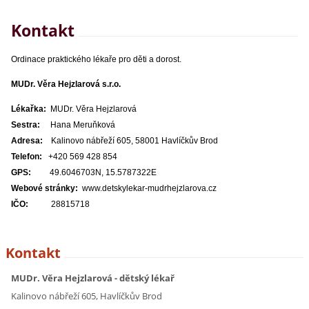
Kontakt
Ordinace praktického lékaře pro děti a dorost.
MUDr. Věra Hejzlarová s.r.o.
Lékařka:
MUDr. Věra Hejzlarová
Sestra:
Hana Meruňková
Adresa:
Kalinovo nábřeží 605, 58001 Havlíčkův Brod
Telefon:
+420 569 428 854
GPS:
49.6046703N, 15.5787322E
Webové stránky:
www.detskylekar-mudrhejzlarova.cz
IČO:
28815718
Kontakt
MUDr. Věra Hejzlarová - dětský lékař
Kalinovo nábřeží 605, Havlíčkův Brod