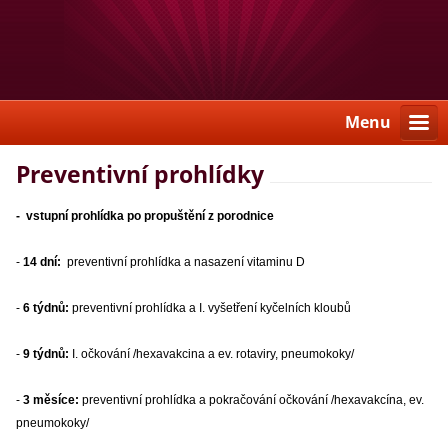
Menu
Preventivní prohlídky
- vstupní prohlídka po propuštění z porodnice
-
14 dní:
preventivní prohlídka a nasazení vitaminu D
-
6 týdnů:
preventivní prohlídka a I. vyšetření kyčelních kloubů
-
9 týdnů:
I. očkování /hexavakcina a ev. rotaviry, pneumokoky/
-
3 měsíce:
preventivní prohlídka a pokračování očkování /hexavakcína, ev.
pneumokoky/