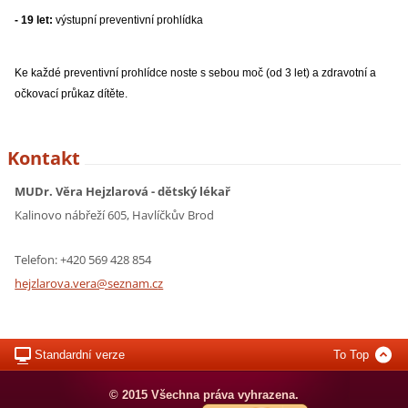
-
19 let:
výstupní preventivní prohlídka
Ke každé preventivní prohlídce noste s sebou moč (od 3 let) a zdravotní a
očkovací průkaz dítěte.
Kontakt
MUDr. Věra Hejzlarová - dětský lékař
Kalinovo nábřeží 605, Havlíčkův Brod
Telefon: +420 569 428 854
hejzlaro
va.vera@
seznam.c
z
Standardní verze
To Top
© 2015 Všechna práva vyhrazena.