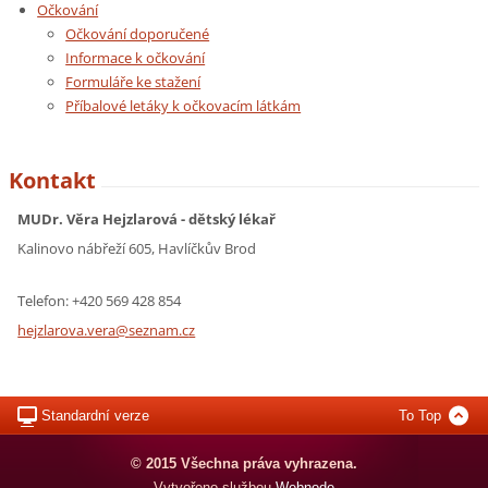
Očkování
Očkování doporučené
Informace k očkování
Formuláře ke stažení
Příbalové letáky k očkovacím látkám
Kontakt
MUDr. Věra Hejzlarová - dětský lékař
Kalinovo nábřeží 605, Havlíčkův Brod
Telefon: +420 569 428 854
hejzlaro
va.vera@
seznam.c
z
Standardní verze
To Top
© 2015 Všechna práva vyhrazena.
Vytvořeno službou
Webnode