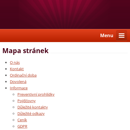
Menu
Mapa stránek
O nás
Kontakt
Ordinační doba
Dovolená
Informace
Preventivní prohlídky
Pojišťovny
Důležité kontakty
Důležité odkazy
Ceník
GDPR